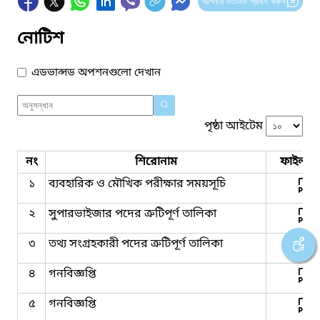
আপনার মতামত প্রদান করুন
নোটিশ
এডভান্সড অপশনগুলো দেখান
পৃষ্ঠা আইটেম
নং
শিরোনাম
ফাইল সম
১
ব্যবহারিক ও মৌখিক পরীক্ষার সময়সূচি
২
সুপারভাইজার পদের ত্রুটিপূর্ণ তালিকা
৩
তথ্য সংগ্রহকারী পদের ত্রুটিপূর্ণ তালিকা
৪
গনবিজ্ঞপ্তি
৫
গনবিজ্ঞপ্তি